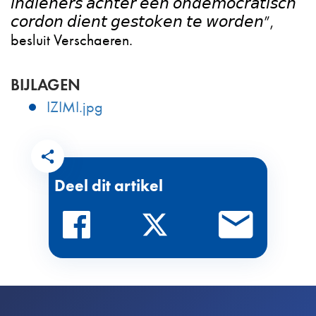
𝘪𝘯𝘥𝘪𝘦𝘯𝘦𝘳𝘴 𝘢𝘤𝘩𝘵𝘦𝘳 𝘦𝘦𝘯 𝘰𝘯𝘥𝘦𝘮𝘰𝘤𝘳𝘢𝘵𝘪𝘴𝘤𝘩
𝘤𝘰𝘳𝘥𝘰𝘯 𝘥𝘪𝘦𝘯𝘵 𝘨𝘦𝘴𝘵𝘰𝘬𝘦𝘯 𝘵𝘦 𝘸𝘰𝘳𝘥𝘦𝘯”,
besluit Verschaeren.
BIJLAGEN
IZIMI.jpg
Deel dit artikel